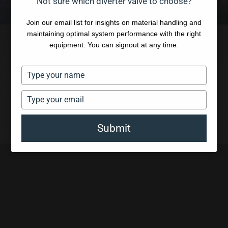
Not sure which diverter valve to choose?
Join our email list for insights on material handling and
maintaining optimal system performance with the right
equipment. You can signout at any time.
Type
your
name
Type
your
email
Submit