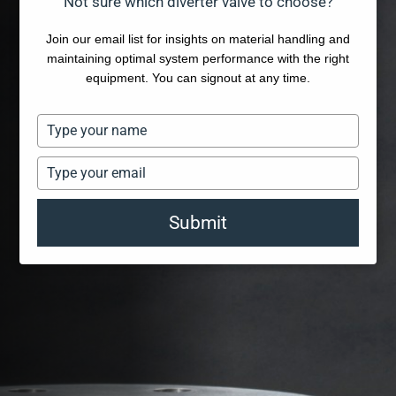
Not sure which diverter valve to choose?
Join our email list for insights on material handling and
maintaining optimal system performance with the right
equipment. You can signout at any time.
Type
your
name
Type
your
email
Submit