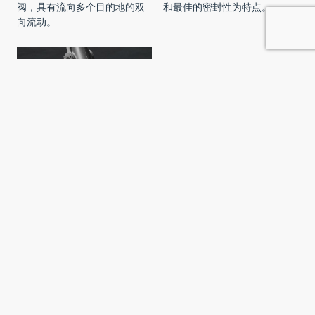
阀，具有流向多个目的地的双
和最佳的密封性为特点。
向流动。
BTD
球式
非常适合高压和高温环境。
订阅我们的新闻通讯
订阅我们的新闻通讯，随时获取最新信息。
是的，请向我发送有关 DMN-WESTINGHOUSE 产品、服务和
活动的营销信息。我理解我可以随时取消订阅。