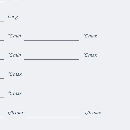
bar g
°C min
°C max
°C min
°C max
°C max
°C max
t/h min
t/h max