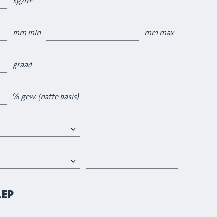
kg/m³
mm min
mm max
graad
% gew. (natte basis)
LEP