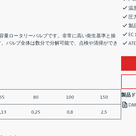
温度
圧力
製
EC
低容量ロータリーバルブです。非常に高い衛生基準と操
す。バルブ全体は数分で分解可能で、点検や清掃ができ
AT
製品ド
65
80
100
150
DM
,13
0,25
0,8
2,5