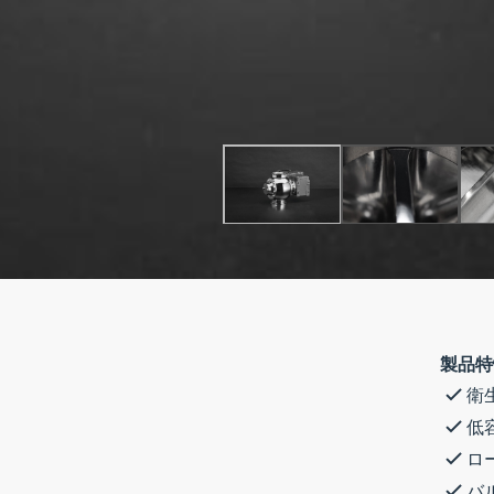
製品特
衛
低
ロ
バ