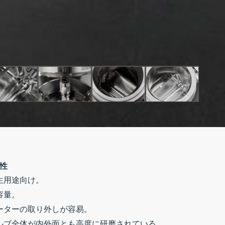
性
生用途向け。
容量。
ーターの取り外しが容易。
ルブ全体が内外面とも高度に研磨されている。