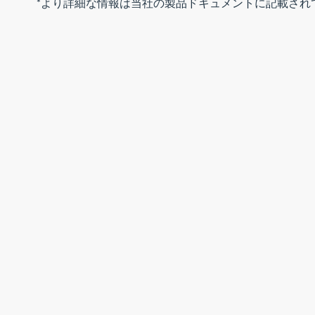
*より詳細な情報は当社の製品ドキュメントに記載され
関連製品
AML
MZC-II
丸形フランジと角形フランジを持つオー
高耐久ロー
ルラウンドロータリーバルブ