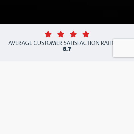
AVERAGE CUSTOMER SATISFACTION RATING IS
8.7
信頼できるロータリーバル
ブによる持続可能な給餌
魚は非常に敏感です。サイロから生け簀ま
での輸送中に飼料が劣化すると、魚は食べ
ません。劣化したペレットは水底に沈み、