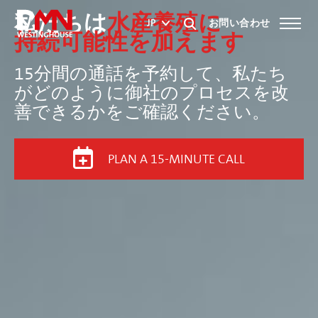
私たちは
水産養殖
に
お問い合わせ
JP
持続可能性を加えます
15分間の通話を予約して、私たち
がどのように御社のプロセスを改
善できるかをご確認ください。
PLAN A 15-MINUTE CALL