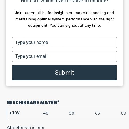
Not sure which diverter valve to choose?
Meerdere keuzes voor lijnverbindingen
Geminimaliseerde productdegradatie
Join our email list for insights on material handling and
Uniforme, gladde buis
maintaining optimal system performance with the right
Opblaasbare afdichtingen
equipment. You can signout at any time.
Eenvoudig demonteerbare constructie
Extra lijncilinder voor nauwkeurige positionering
Type
your
USDA Dairy geaccepteerde versies beschikbaar
name
Type
your
De 3-TDV wisselklep behandelt vakkundig het pneumatische
email
transport van poeder- of pelletmaterialen van/naar drie
Submit
bestemmingen. Het compacte ontwerp bevat een extra
lijncilinder voor nauwkeurige buispositionering.
BESCHIKBARE MATEN*
40
50
65
80
3-TDV
Afmetingen in mm.