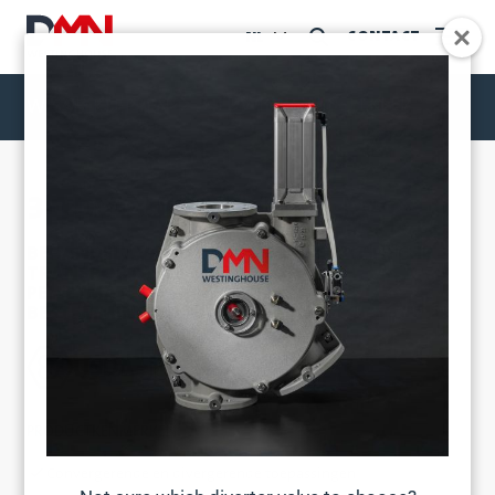
CONTACT
NL
3-TDV-BUISWISSELKLEP
WISSELKLEPPEN
3-TDV-BUISWISSELKLEP
BEHANDELT VAKKUNDIG HET PNEUMATISCHE
TRANSPORT VAN POEDER- OF
PELLETMATERIALEN VAN/NAAR DRIE
BESTEMMINGEN
PRODUCTKENMERKEN
Convergerende en divergerende toepassingen