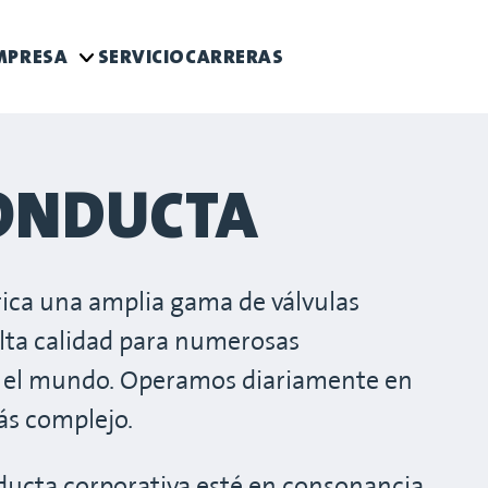
MPRESA
SERVICIO
CARRERAS
CONDUCTA
a una amplia gama de válvulas
 alta calidad para numerosas
do el mundo. Operamos diariamente en
ás complejo.
ducta corporativa esté en consonancia