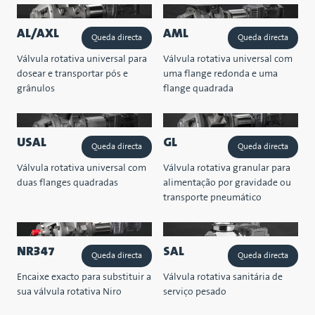
AL/AXL
AML
Queda directa
Queda directa
Válvula rotativa universal para
Válvula rotativa universal com
dosear e transportar pós e
uma flange redonda e uma
grânulos
flange quadrada
USAL
GL
Queda directa
Queda directa
Válvula rotativa universal com
Válvula rotativa granular para
duas flanges quadradas
alimentação por gravidade ou
transporte pneumático
NR347
SAL
Queda directa
Queda directa
Encaixe exacto para substituir a
Válvula rotativa sanitária de
sua válvula rotativa Niro
serviço pesado