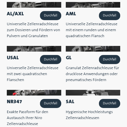
AL/AXL
AML
Durchfall
Durchfall
Universelle Zellenradschleuse
Universelle Zellenradschleuse
zum Dosieren und Fördern von
mit einem runden und einem
Pulvern und Granulaten
quadratischen Flansch
USAL
GL
Durchfall
Durchfall
Universelle Zellenradschleuse
Granulat Zellenradschleuse für
mit zwei quadratischen
drucklose Anwendungen oder
Flanschen
pneumatisches Fördern
NR347
SAL
Durchfall
Durchfall
Exakte Passform für den
Hygienische Hochleistungs
Austausch Ihrer Niro
Zellenradschleusen
Zellenradschleuse