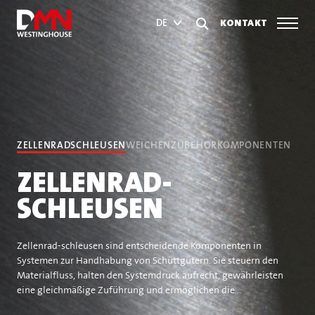
KONTAKT
DE
ZELLENRADSCHLEUSEN
WEICHEN
ZUBEHÖR
KOMPONENTEN
ZELLENRAD-
SCHLEUSEN
Zellenrad-schleusen sind entscheidende Komponenten in
Systemen zur Handhabung von Schüttgütern. Sie steuern den
Materialfluss, halten den Systemdruck aufrecht, gewährleisten
eine gleichmäßige Zuführung und ermöglichen die...