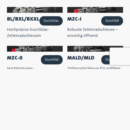
BL/BXL/BXXL
MZC-I
Durchblas
Durchfall
Hochpräzise Durchblas-
Robuste Zellenradschleuse –
Zellenradschleusen
einseitig öffnend
MZC-II
MALD/MLD
Durchfall
Durchfall
Hochleistungs-
Zellenradschleuse für mittlere
Zellenradschleusen
Beanspruchung
DL
Durchfall
Zellenradschleuse für
Filteranwendungen