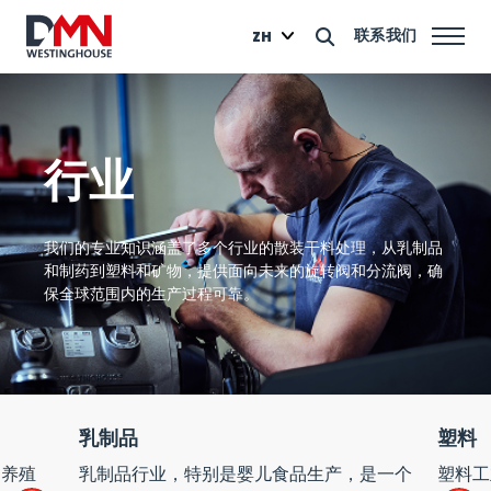
联系我们
ZH
行业
我们的专业知识涵盖了多个行业的散装干料处理，从乳制品
和制药到塑料和矿物，提供面向未来的旋转阀和分流阀，确
保全球范围内的生产过程可靠。
乳制品
塑料
养殖
乳制品行业，特别是婴儿食品生产，是一个
塑料工