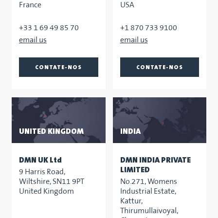
France
USA
+33 1 69 49 85 70
+1 870 733 9100
CONTATE-NOS
CONTATE-NOS
UNITED KINGDOM
INDIA
DMN UK Ltd
DMN INDIA PRIVATE
LIMITED
9 Harris Road,
Wiltshire, SN11 9PT
No.271, Womens
United Kingdom
Industrial Estate,
Kattur,
Thirumullaivoyal,