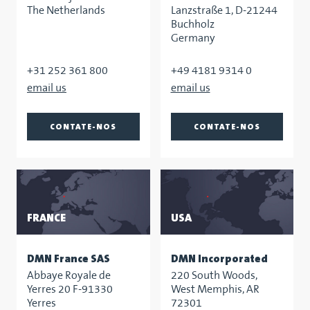
The Netherlands
Lanzstraße 1, D-21244
Buchholz
Germany
+31 252 361 800
+49 4181 9314 0
CONTATE-NOS
CONTATE-NOS
FRANCE
USA
DMN France SAS
DMN Incorporated
Abbaye Royale de
220 South Woods,
Yerres 20 F-91330
West Memphis, AR
Yerres
72301