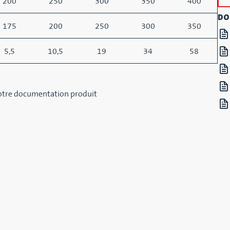
200
250
300
350
400
DO
175
200
250
300
350
5,5
10,5
19
34
58
notre documentation produit
NEXES