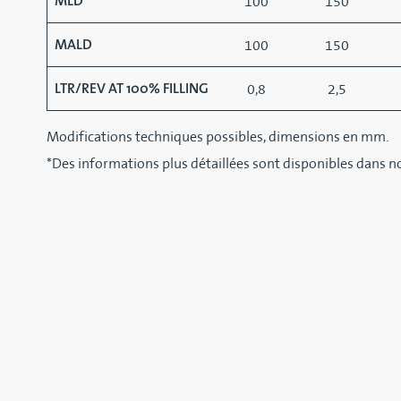
100
150
MLD
100
150
MALD
0,8
2,5
LTR/REV AT 100% FILLING
Modifications techniques possibles, dimensions en mm.
*Des informations plus détaillées sont disponibles dans 
PRODUITS CON